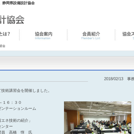
。静岡県設備設計協会
習会
2018/02/13 事
て技術講習会を開催しました。
０～１６：３０
ゼンテーションルーム
省エネ技術の紹介」
センター
高橋 惇 氏