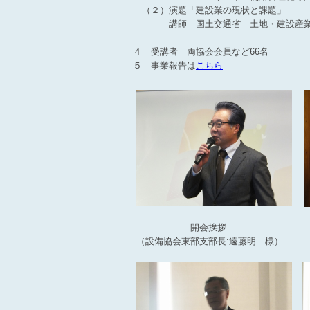
（２）演題「建設業の現状と課題」
講師 国土交通省 土地・建設産業局
西畑 智
４ 受講者 両協会会員など66名
５ 事業報告は
こちら
開会挨拶
（設備協会東部支部長:遠藤明 様）