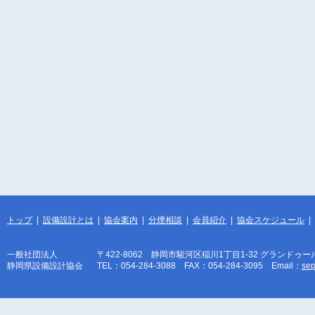
トップ
|
設備設計とは
|
協会案内
|
分煙相談
|
会員紹介
|
協会スケジュール
|
一般社団法人
〒422-8062 静岡市駿河区稲川1丁目1-32 グランドゥー
静岡県設備設計協会
TEL：054-284-3088 FAX：054-284-3095 Email：
sep