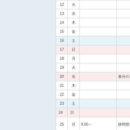
12
火
13
水
14
木
15
金
16
土
17
日
18
月
19
火
20
水
春分の
21
木
22
金
23
土
24
日
25
月
9:00～
静岡県