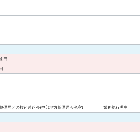
念日
日
整備局との技術連絡会(中部地方整備局会議室)
業務執行理事