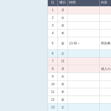
日
曜日
時間
内容
1
月
2
火
3
水
4
木
5
金
13:45～
県知事
6
土
7
日
8
月
成人の
9
火
10
水
11
木
12
金
13
土