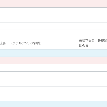
希望正会員、希望賛
流会 (ホテルアソシア静岡)
助会員