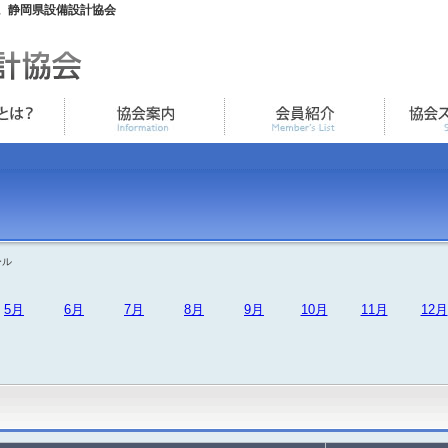
。静岡県設備設計協会
ール
5月
6月
7月
8月
9月
10月
11月
12月