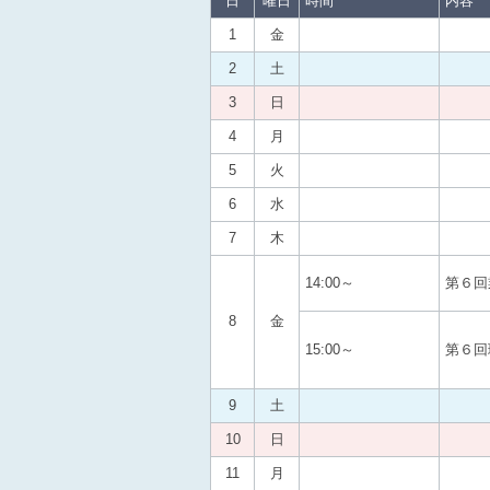
日
曜日
時間
内容
1
金
2
土
3
日
4
月
5
火
6
水
7
木
14:00～
第６回
8
金
15:00～
第６回
9
土
10
日
11
月