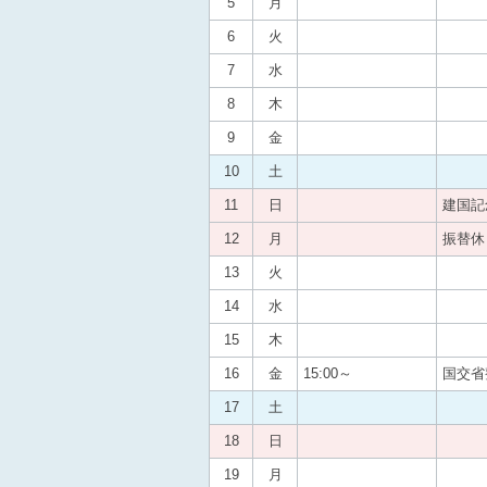
5
月
6
火
7
水
8
木
9
金
10
土
11
日
建国記
12
月
振替休
13
火
14
水
15
木
16
金
15:00～
国交省
17
土
18
日
19
月