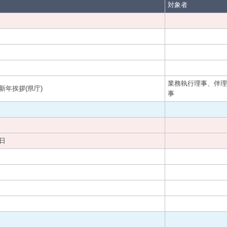
対象者
業務執行理事、伴理
新年挨拶(県庁)
事
日