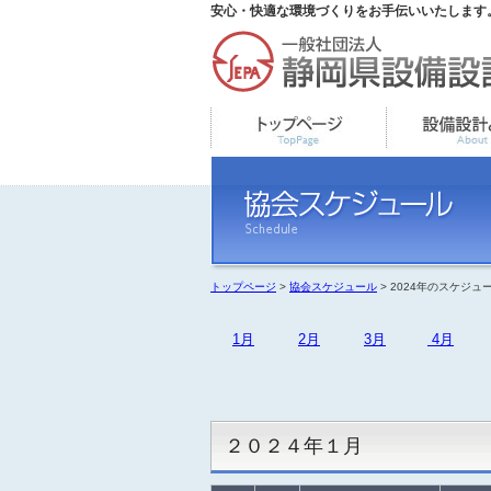
安心・快適な環境づくりをお手伝いいたします
トップページ
>
協会スケジュール
> 2024年のスケジュ
1月
2月
3月
4月
２０
２４
年１月