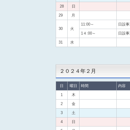
28
日
29
月
11:00～
日設事
30
火
1４:00～
日設事
31
水
２０２４
年２月
日
曜日
時間
内容
1
木
2
金
3
土
4
日