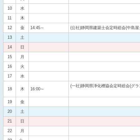
10
水
11
木
12
金
14:45～
(公社)静岡県建築士会定時総会(中島屋
13
土
14
日
15
月
16
火
17
水
(一社)静岡県浄化槽協会定時総会
18
木
16:00～
トーカイ
19
金
20
土
21
日
22
月