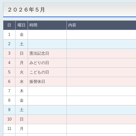
２０２６年５月
日
曜日
時間
内容
1
金
2
土
3
日
憲法記念日
4
月
みどりの日
5
火
こどもの日
6
水
振替休日
7
木
8
金
9
土
10
日
11
月