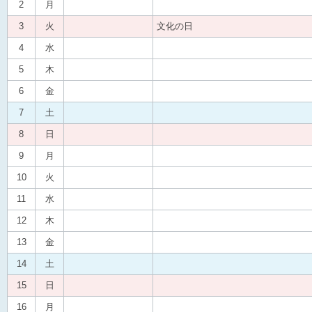
2
月
3
火
文化の日
4
水
5
木
6
金
7
土
8
日
9
月
10
火
11
水
12
木
13
金
14
土
15
日
16
月