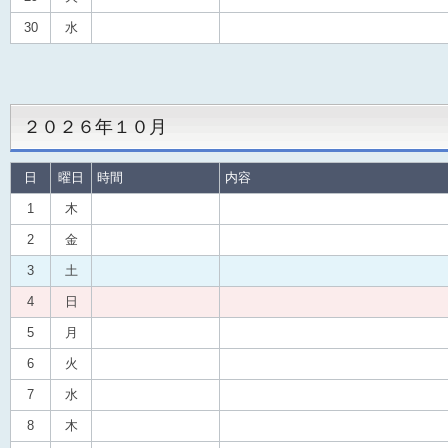
30
水
２０２６年１０月
日
曜日
時間
内容
1
木
2
金
3
土
4
日
5
月
6
火
7
水
8
木