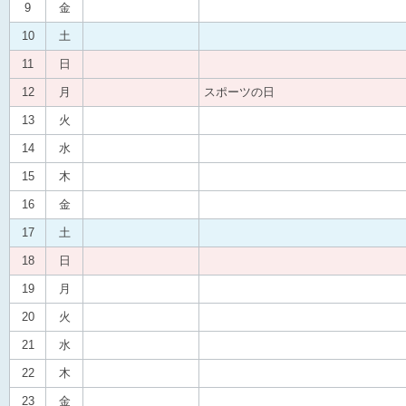
9
金
10
土
11
日
12
月
スポーツの日
13
火
14
水
15
木
16
金
17
土
18
日
19
月
20
火
21
水
22
木
23
金