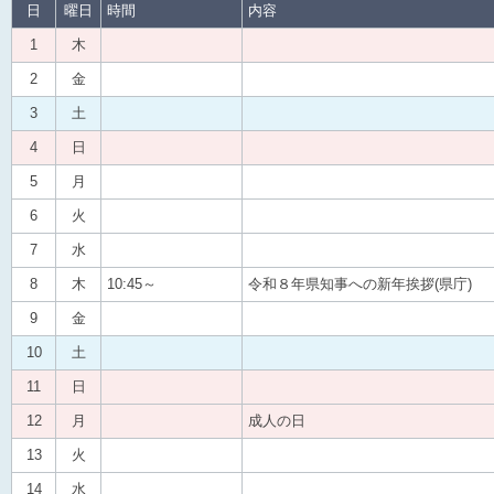
日
曜日
時間
内容
1
木
2
金
3
土
4
日
5
月
6
火
7
水
8
木
10:45～
令和８年県知事への新年挨拶(県庁)
9
金
10
土
11
日
12
月
成人の日
13
火
14
水