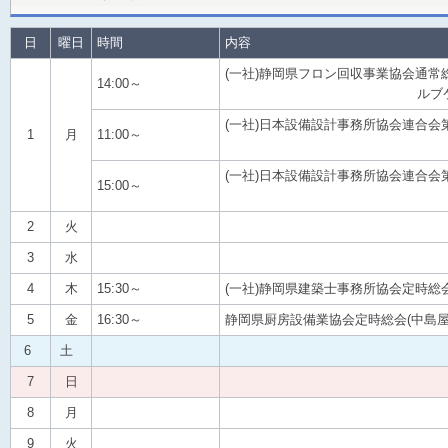
日
曜日
時間
内容
(一社)静岡県フロン回収事業協会通
14:00～
ルブケトーカ
(一社)日本設備設計事務所協会連合会
1
月
11:00～
(如水会
(一社)日本設備設計事務所協会連
15:00～
(如水会
2
火
3
水
4
木
15:30～
(一社)静岡県建築士事務所協会定時総
5
金
16:30～
静岡県厨房設備業協会定時総会(中島屋
6
土
7
日
8
月
9
火