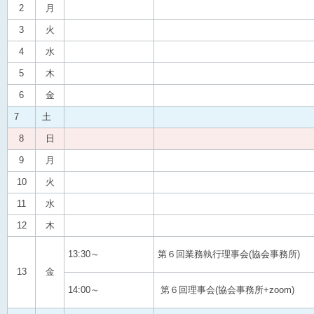
2
月
3
火
4
水
5
木
6
金
7
土
8
日
9
月
10
火
11
水
12
木
13:30～
第６回業務執行理事会(協会事務所)
13
金
14:00～
第６回理事会(協会事務所+zoom)