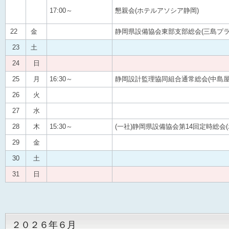
17:00～
懇親会(ホテルアソシア静岡)
22
金
静岡県設備協会東部支部総会(三島プラ
23
土
24
日
25
月
16:30～
静岡設計監理協同組合通常総会(中島屋
26
火
27
水
28
木
15:30～
(一社)静岡県設備協会第14回定時総会
29
金
30
土
31
日
２０２６年６月