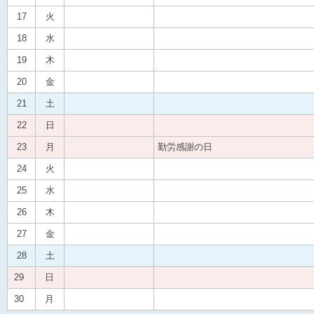
17
火
18
水
19
木
20
金
21
土
22
日
23
月
勤労感謝の日
24
火
25
水
26
木
27
金
28
土
29
日
30
月