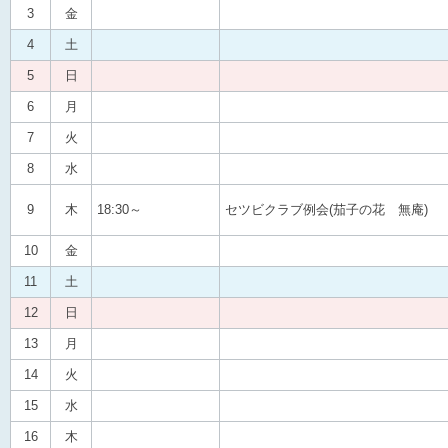
3
金
4
土
5
日
6
月
7
火
8
水
9
木
18:30～
セツビクラブ例会(茄子の花 無庵)
10
金
11
土
12
日
13
月
14
火
15
水
16
木