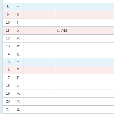
8
土
9
日
10
月
11
火
山の日
12
水
13
木
14
金
15
土
16
日
17
月
18
火
19
水
20
木
21
金