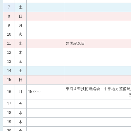
7
土
8
日
9
月
10
火
11
水
建国記念日
12
木
13
金
14
土
15
日
東海４県技術連絡会・中部地方整備局
16
月
15:00～
整備局会議
17
火
18
水
19
木
20
金