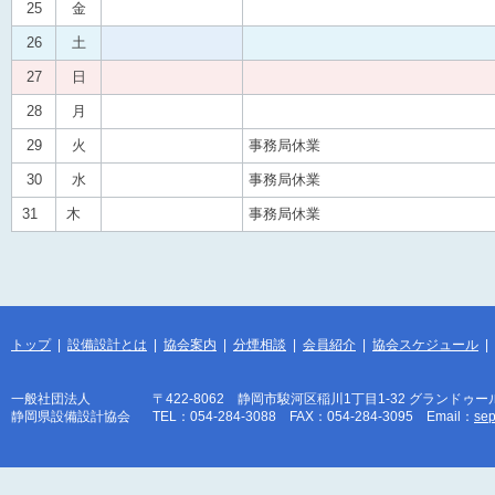
25
金
26
土
27
日
28
月
29
火
事務局休業
30
水
事務局休業
31
木
事務局休業
トップ
|
設備設計とは
|
協会案内
|
分煙相談
|
会員紹介
|
協会スケジュール
|
一般社団法人
〒422-8062 静岡市駿河区稲川1丁目1-32 グランドゥー
静岡県設備設計協会
TEL：054-284-3088 FAX：054-284-3095 Email：
sep