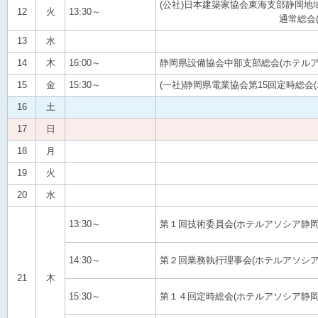
(公社)日本建築家協会東海支部静
12
火
13:30～
通常総会(ペガサ
13
水
14
木
16:00～
静岡県設備協会中部支部総会(ホテルア
15
金
15:30～
(一社)静岡県電業協会第15回定時総会
16
土
17
日
18
月
19
火
20
水
13:30～
第１回技術委員会(ホテルアソシア静岡
14:30～
第２回業務執行理事会(ホテルアソシア
21
木
15:30～
第１４回定時総会(ホテルアソシア静岡