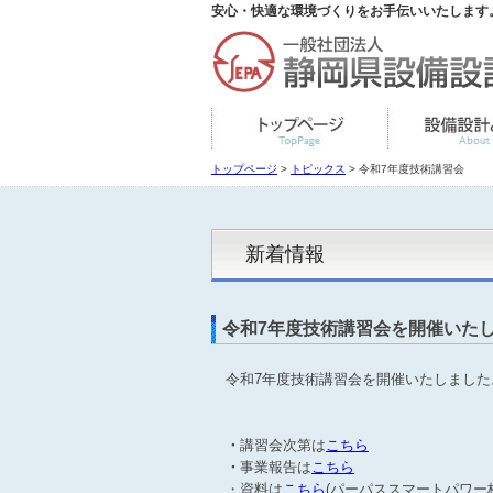
安心・快適な環境づくりをお手伝いいたします
トップページ
>
トピックス
> 令和7年度技術講習会
新着情報
令和7年度技術講習会を開催いた
令和7年度技術講習会を開催いたしました
・
講習会次第は
こちら
・
事業報告は
こちら
・資料は
こちら
(パーパススマートパワー