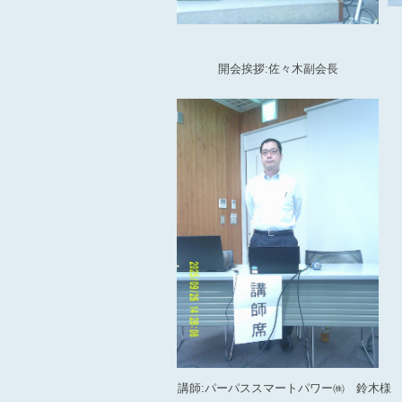
開会挨拶:佐々木副会長
講師:パーパススマートパワー㈱ 鈴木様