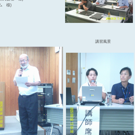
ム 様)
講習風景