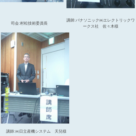
講師:パナソニック㈱エレクトリックワ
司会:村松技術委員長
ークス社 佐々木様
講師:㈱日立産機システム 天兒様