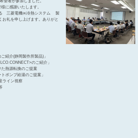
員希望者が参加しました。
様に感謝いたします。
る 三菱電機㈱冷熱システム 製
くお礼を申し上げます。ありがと
ご紹介(静岡製作所製品)」
CONNECT>のご紹介」
熱源転換のご提案
ポンプ給湯のご提案」
ライン視察
等