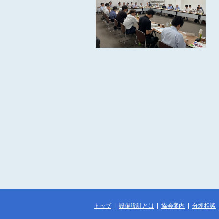
トップ
|
設備設計とは
|
協会案内
|
分煙相談