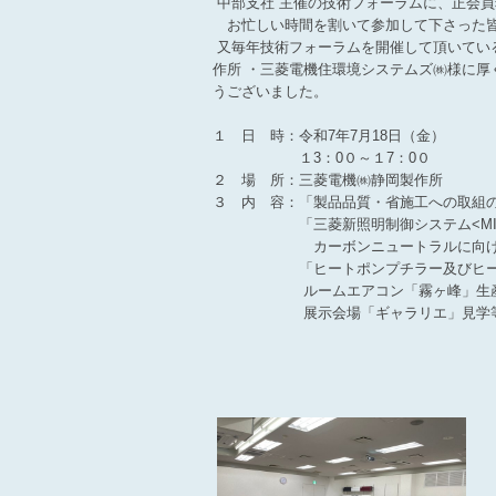
中部支社 主催の技術フォーラムに、正会
お忙しい時間を割いて参加して下さった皆
又毎年技術フォーラムを開催して頂いてい
作所 ・三菱電機住環境システムズ㈱様に厚
うございました。
１ 日 時：令和7年7月18日（金）
１3：0０～１7：0０
２ 場 所：三菱電機㈱静岡製作所
３ 内 容：「製品品質・省施工への取組の
「三菱新照明制御システム<MILCO.
カーボンニュートラルに向けた
「ヒートポンプチラー及びヒート
ルームエアコン「霧ヶ峰」生産
展示会場「ギャラリエ」見学