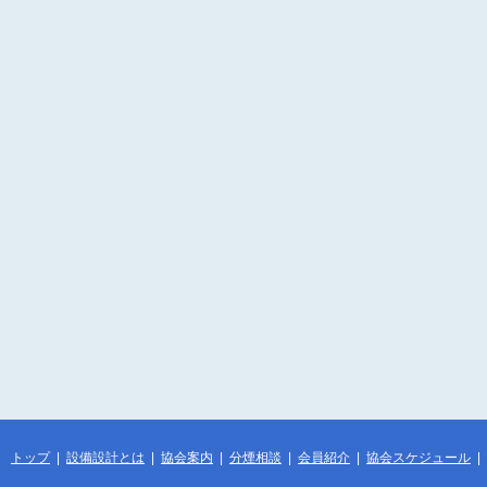
トップ
|
設備設計とは
|
協会案内
|
分煙相談
|
会員紹介
|
協会スケジュール
|